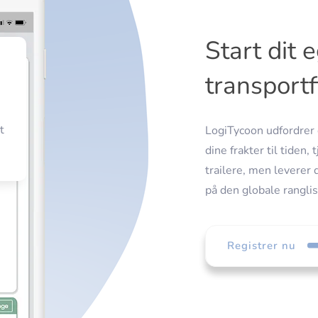
Start dit 
transport
t
LogiTycoon udfordrer d
dine frakter til tiden,
trailere, men leverer d
på den globale rangli
Registrer nu